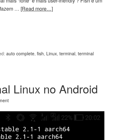
 mais “forte” e mais user-friendly ? Fish é um
s fazem …
[Read more…]
ed:
auto complete
,
fish
,
Linux
,
terminal
,
terminal
al Linux no Android
ment