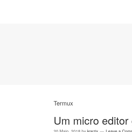
Termux
Um micro editor 
20 Maio, 2018
by
krezix
Leave a Com