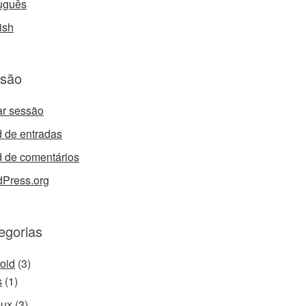
uguês
ish
são
iar sessão
 de entradas
 de comentários
Press.org
egorias
oid
(3)
s
(1)
mux
(3)