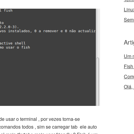
Linu
Sem 
Art
Um m
Fish
Corr
Olá,
de usar o terminal , por vezes torna-se
comandos todos , sim se carregar tab ele auto