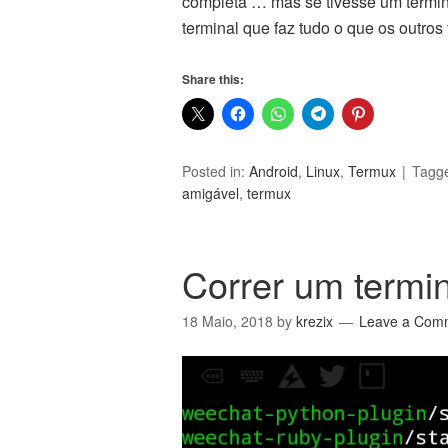
completa … mas se tivesse um terminal
terminal que faz tudo o que os outro
Share this:
Posted in:
Android
,
Linux
,
Termux
Tagg
amigável
,
termux
Correr um termin
18 Maio, 2018
by
krezix
Leave a Com