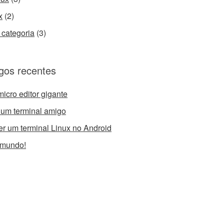
x
(2)
categoria
(3)
igos recentes
icro editor gigante
 um terminal amigo
er um terminal Linux no Android
 mundo!