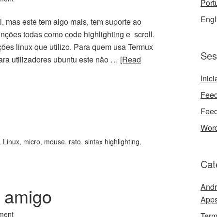
Port
Engl
l, mas este tem algo mais, tem suporte ao
unções todas como code highlighting e scroll.
ões linux que utilizo. Para quem usa Termux
Ses
ara utilizadores ubuntu este não …
[Read
Inic
Feed
Feed
Word
,
Linux
,
micro
,
mouse
,
rato
,
sintax highlighting
,
Cat
Andr
l amigo
App
ment
Ter